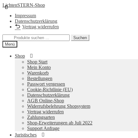
Zur
Zum
LichtenSTERN-Shop
Navigation
Inhalt
Impressum
springen
springen
Datenschutzerklärung
Vertrag widerrufen
Suchen
Suchen
nach:
Menü
Shop
Shop Start
Mein Konto
Warenkorb
Bestellungen
Passwort vergessen
Cookie-Richtlinie (EU)
Datenschutzerklärung
AGB Online-Shop
Widerrufsbelehrung Shopsystem
Vertrag widerrufen
Zahlungsarten
Shop-Erweiterungen ab Juli 2022
Support Anfrage
Juristisches