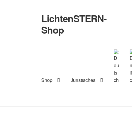
LichtenSTERN-
Zur
Zum
Navigation
Inhalt
Shop
springen
springen
Shop
Juristisches