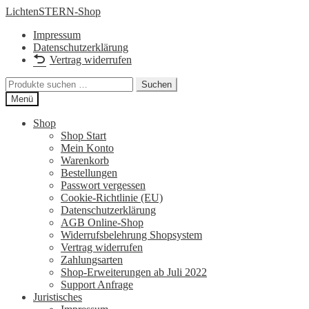
Zur
Zum
LichtenSTERN-Shop
Navigation
Inhalt
Impressum
springen
springen
Datenschutzerklärung
Vertrag widerrufen
Suchen
Suchen
nach:
Menü
Shop
Shop Start
Mein Konto
Warenkorb
Bestellungen
Passwort vergessen
Cookie-Richtlinie (EU)
Datenschutzerklärung
AGB Online-Shop
Widerrufsbelehrung Shopsystem
Vertrag widerrufen
Zahlungsarten
Shop-Erweiterungen ab Juli 2022
Support Anfrage
Juristisches