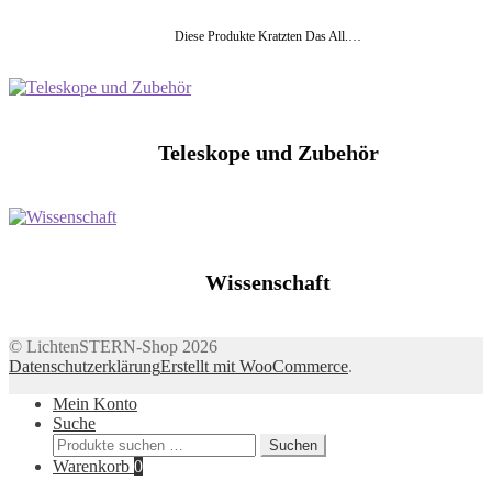
Diese Produkte Kratzten Das All.…
Teleskope und Zubehör
Wissenschaft
© LichtenSTERN-Shop 2026
Datenschutzerklärung
Erstellt mit WooCommerce
.
Mein Konto
Suche
Suchen
Suchen
nach:
Warenkorb
0