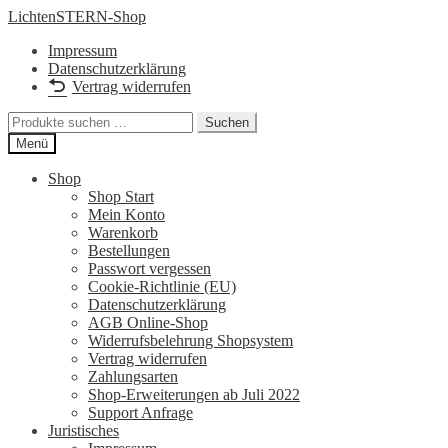
Zur
Zum
LichtenSTERN-Shop
Navigation
Inhalt
Impressum
springen
springen
Datenschutzerklärung
Vertrag widerrufen
Suchen
Suchen
nach:
Menü
Shop
Shop Start
Mein Konto
Warenkorb
Bestellungen
Passwort vergessen
Cookie-Richtlinie (EU)
Datenschutzerklärung
AGB Online-Shop
Widerrufsbelehrung Shopsystem
Vertrag widerrufen
Zahlungsarten
Shop-Erweiterungen ab Juli 2022
Support Anfrage
Juristisches