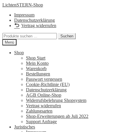
Zur
Zum
LichtenSTERN-Shop
Navigation
Inhalt
Impressum
springen
springen
Datenschutzerklärung
Vertrag widerrufen
Suchen
Suchen
nach:
Menü
Shop
Shop Start
Mein Konto
Warenkorb
Bestellungen
Passwort vergessen
Cookie-Richtlinie (EU)
Datenschutzerklärung
AGB Online-Shop
Widerrufsbelehrung Shopsystem
Vertrag widerrufen
Zahlungsarten
Shop-Erweiterungen ab Juli 2022
Support Anfrage
Juristisches