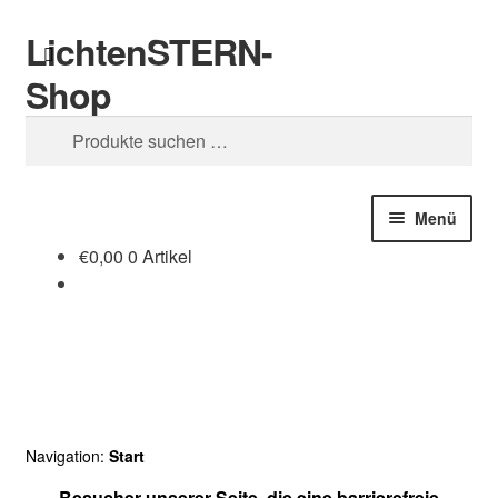
LichtenSTERN-
Zur
Zum
Suchen
Navigation
Inhalt
Shop
springen
springen
Suchen
nach:
Menü
€
0,00
0 Artikel
Shop
Juristisches
Navigation:
Start
Besucher unserer Seite, die eine barrierefreie