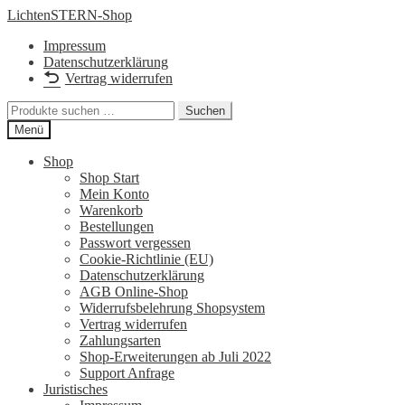
Zur
Zum
LichtenSTERN-Shop
Navigation
Inhalt
Impressum
springen
springen
Datenschutzerklärung
Vertrag widerrufen
Suchen
Suchen
nach:
Menü
Shop
Shop Start
Mein Konto
Warenkorb
Bestellungen
Passwort vergessen
Cookie-Richtlinie (EU)
Datenschutzerklärung
AGB Online-Shop
Widerrufsbelehrung Shopsystem
Vertrag widerrufen
Zahlungsarten
Shop-Erweiterungen ab Juli 2022
Support Anfrage
Juristisches