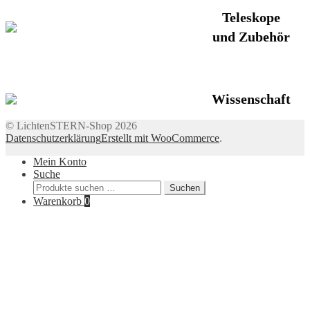
Teleskope
und Zubehör
Wissenschaft
© LichtenSTERN-Shop 2026
Datenschutzerklärung
Erstellt mit WooCommerce
.
Mein Konto
Suche
Suchen
Suchen
nach:
Warenkorb
0