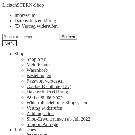
Zur
Zum
LichtenSTERN-Shop
Navigation
Inhalt
Impressum
springen
springen
Datenschutzerklärung
Vertrag widerrufen
Suchen
Suchen
nach:
Menü
Shop
Shop Start
Mein Konto
Warenkorb
Bestellungen
Passwort vergessen
Cookie-Richtlinie (EU)
Datenschutzerklärung
AGB Online-Shop
Widerrufsbelehrung Shopsystem
Vertrag widerrufen
Zahlungsarten
Shop-Erweiterungen ab Juli 2022
Support Anfrage
Juristisches