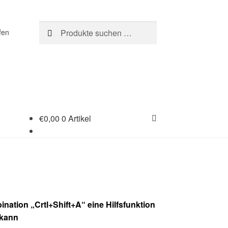
Suchen
Suchen
fen
nach:
€
0,00
0 Artikel
nation „Crtl+Shift+A“ eine Hilfsfunktion
 kann