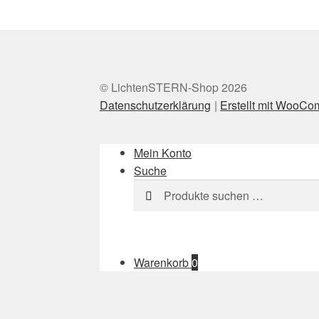
© LichtenSTERN-Shop 2026
Datenschutzerklärung
Erstellt mit WooC
Mein Konto
Suche
Suchen
Suchen
nach:
Warenkorb
0