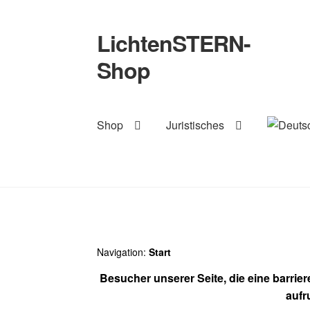
LichtenSTERN-
Zur
Zum
Navigation
Inhalt
Shop
springen
springen
Shop
Juristisches
Navigation:
Start
Besucher unserer Seite, die eine barrie
aufr