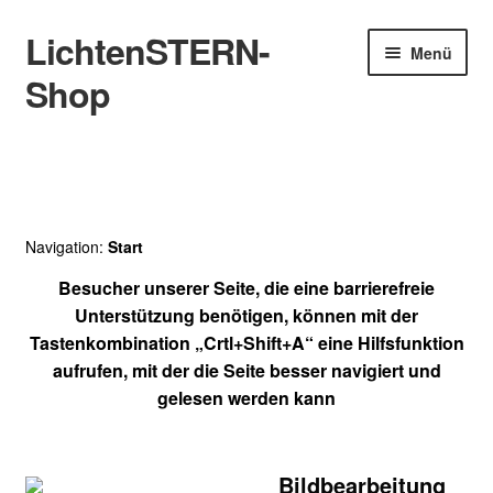
LichtenSTERN-
Zur
Zum
Menü
Navigation
Inhalt
Shop
springen
springen
Shop
Juristisches
Navigation:
Start
Besucher unserer Seite, die eine barrierefreie
Unterstützung benötigen, können mit der
Tastenkombination „Crtl+Shift+A“ eine Hilfsfunktion
aufrufen, mit der die Seite besser navigiert und
gelesen werden kann
Bildbearbeitung