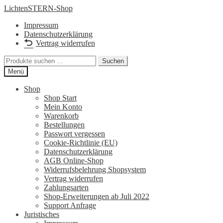
Zur
Zum
LichtenSTERN-Shop
Navigation
Inhalt
Impressum
springen
springen
Datenschutzerklärung
Vertrag widerrufen
Suchen
Suchen
nach:
Menü
Shop
Shop Start
Mein Konto
Warenkorb
Bestellungen
Passwort vergessen
Cookie-Richtlinie (EU)
Datenschutzerklärung
AGB Online-Shop
Widerrufsbelehrung Shopsystem
Vertrag widerrufen
Zahlungsarten
Shop-Erweiterungen ab Juli 2022
Support Anfrage
Juristisches