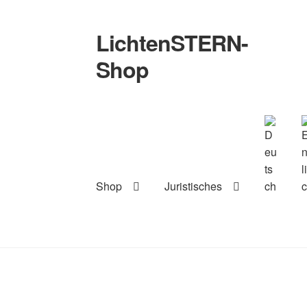
LichtenSTERN-
Zur
Zum
Navigation
Inhalt
Shop
springen
springen
Shop
Juristisches