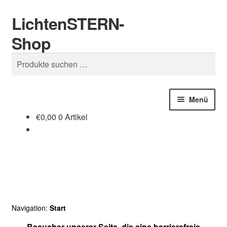
LichtenSTERN-
Zur
Zum
Suchen
Navigation
Inhalt
Shop
springen
springen
Suchen
nach:
Menü
€
0,00
0 Artikel
Shop
Juristisches
Navigation:
Start
Besucher unserer Seite, die eine barrierefreie