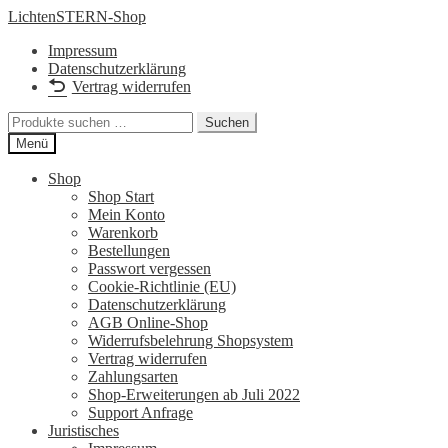
Zur
Zum
LichtenSTERN-Shop
Navigation
Inhalt
Impressum
springen
springen
Datenschutzerklärung
Vertrag widerrufen
Suchen
Suchen
nach:
Menü
Shop
Shop Start
Mein Konto
Warenkorb
Bestellungen
Passwort vergessen
Cookie-Richtlinie (EU)
Datenschutzerklärung
AGB Online-Shop
Widerrufsbelehrung Shopsystem
Vertrag widerrufen
Zahlungsarten
Shop-Erweiterungen ab Juli 2022
Support Anfrage
Juristisches