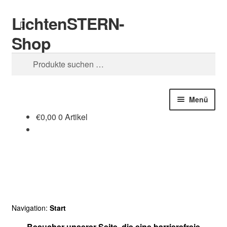
LichtenSTERN-
Zur
Zum
Suchen
Navigation
Inhalt
Shop
springen
springen
Suchen
nach:
Menü
€
0,00
0 Artikel
Shop
Juristisches
Navigation:
Start
Besucher unserer Seite, die eine barrierefreie