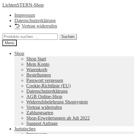
Zur
Zum
LichtenSTERN-Shop
Navigation
Inhalt
Impressum
springen
springen
Datenschutzerklärung
Vertrag widerrufen
Suchen
Suchen
nach:
Menü
Shop
Shop Start
Mein Konto
Warenkorb
Bestellungen
Passwort vergessen
Cookie-Richtlinie (EU)
Datenschutzerklärung
AGB Online-Shop
Widerrufsbelehrung Shopsystem
Vertrag widerrufen
Zahlungsarten
Shop-Erweiterungen ab Juli 2022
Support Anfrage
Juristisches