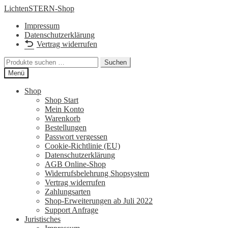
Zur
Zum
LichtenSTERN-Shop
Navigation
Inhalt
Impressum
springen
springen
Datenschutzerklärung
Vertrag widerrufen
Suchen
Suchen
nach:
Menü
Shop
Shop Start
Mein Konto
Warenkorb
Bestellungen
Passwort vergessen
Cookie-Richtlinie (EU)
Datenschutzerklärung
AGB Online-Shop
Widerrufsbelehrung Shopsystem
Vertrag widerrufen
Zahlungsarten
Shop-Erweiterungen ab Juli 2022
Support Anfrage
Juristisches