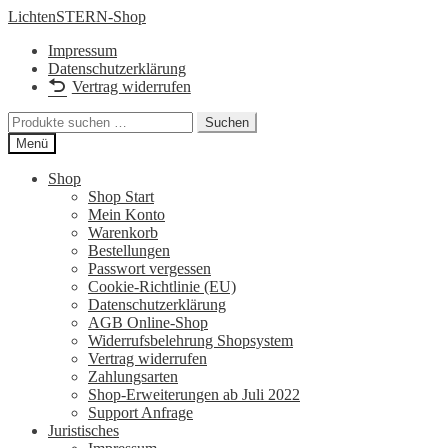
Zur
Zum
LichtenSTERN-Shop
Navigation
Inhalt
Impressum
springen
springen
Datenschutzerklärung
Vertrag widerrufen
Suchen
Suchen
nach:
Menü
Shop
Shop Start
Mein Konto
Warenkorb
Bestellungen
Passwort vergessen
Cookie-Richtlinie (EU)
Datenschutzerklärung
AGB Online-Shop
Widerrufsbelehrung Shopsystem
Vertrag widerrufen
Zahlungsarten
Shop-Erweiterungen ab Juli 2022
Support Anfrage
Juristisches