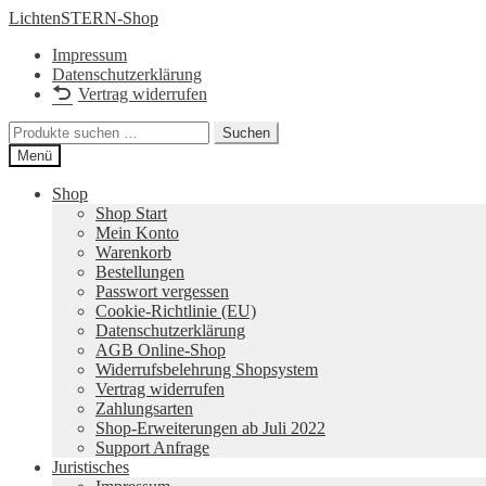
Zur
Zum
LichtenSTERN-Shop
Navigation
Inhalt
Impressum
springen
springen
Datenschutzerklärung
Vertrag widerrufen
Suchen
Suchen
nach:
Menü
Shop
Shop Start
Mein Konto
Warenkorb
Bestellungen
Passwort vergessen
Cookie-Richtlinie (EU)
Datenschutzerklärung
AGB Online-Shop
Widerrufsbelehrung Shopsystem
Vertrag widerrufen
Zahlungsarten
Shop-Erweiterungen ab Juli 2022
Support Anfrage
Juristisches