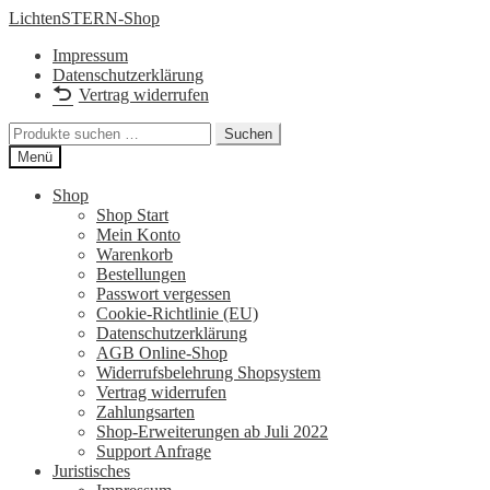
Zur
Zum
LichtenSTERN-Shop
Navigation
Inhalt
Impressum
springen
springen
Datenschutzerklärung
Vertrag widerrufen
Suchen
Suchen
nach:
Menü
Shop
Shop Start
Mein Konto
Warenkorb
Bestellungen
Passwort vergessen
Cookie-Richtlinie (EU)
Datenschutzerklärung
AGB Online-Shop
Widerrufsbelehrung Shopsystem
Vertrag widerrufen
Zahlungsarten
Shop-Erweiterungen ab Juli 2022
Support Anfrage
Juristisches