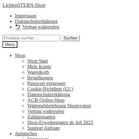
Zur
Zum
LichtenSTERN-Shop
Navigation
Inhalt
Impressum
springen
springen
Datenschutzerklärung
Vertrag widerrufen
Suchen
Suchen
nach:
Menü
Shop
Shop Start
Mein Konto
Warenkorb
Bestellungen
Passwort vergessen
Cookie-Richtlinie (EU)
Datenschutzerklärung
AGB Online-Shop
Widerrufsbelehrung Shopsystem
Vertrag widerrufen
Zahlungsarten
Shop-Erweiterungen ab Juli 2022
Support Anfrage
Juristisches