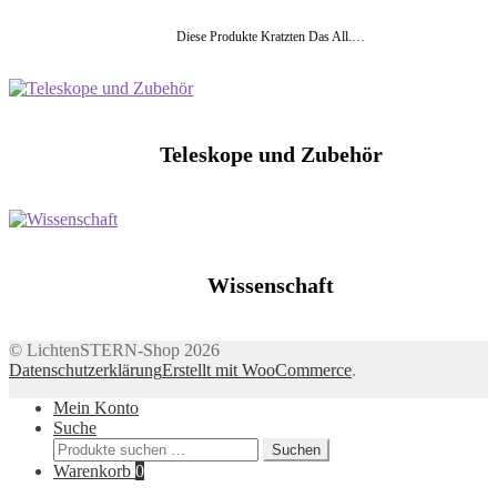
Diese Produkte Kratzten Das All.…
Teleskope und Zubehör
Wissenschaft
© LichtenSTERN-Shop 2026
Datenschutzerklärung
Erstellt mit WooCommerce
.
Mein Konto
Suche
Suchen
Suchen
nach:
Warenkorb
0