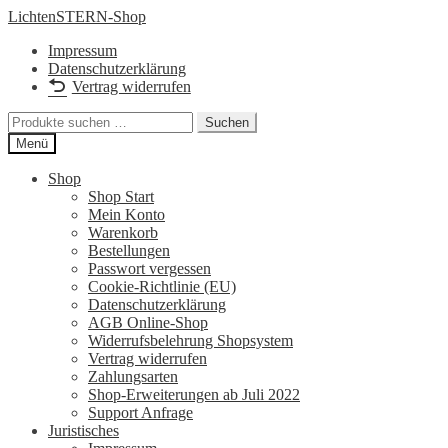
Zur
Zum
LichtenSTERN-Shop
Navigation
Inhalt
Impressum
springen
springen
Datenschutzerklärung
Vertrag widerrufen
Suchen
Suchen
nach:
Menü
Shop
Shop Start
Mein Konto
Warenkorb
Bestellungen
Passwort vergessen
Cookie-Richtlinie (EU)
Datenschutzerklärung
AGB Online-Shop
Widerrufsbelehrung Shopsystem
Vertrag widerrufen
Zahlungsarten
Shop-Erweiterungen ab Juli 2022
Support Anfrage
Juristisches