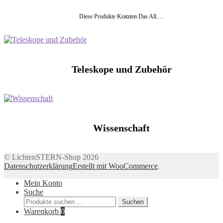
Diese Produkte Kratzten Das All.…
Teleskope und Zubehör
Wissenschaft
© LichtenSTERN-Shop 2026
Datenschutzerklärung
Erstellt mit WooCommerce
.
Mein Konto
Suche
Suchen
Suchen
nach:
Warenkorb
0