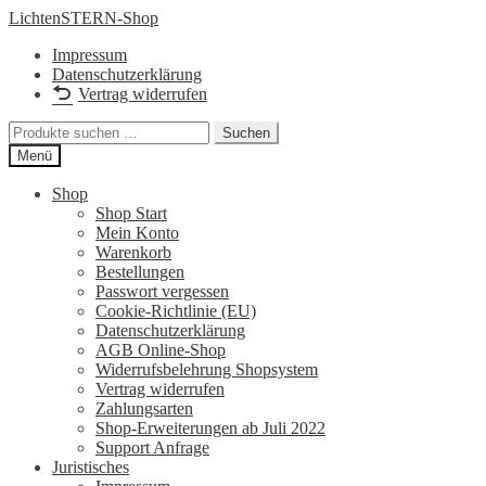
Zur
Zum
LichtenSTERN-Shop
Navigation
Inhalt
Impressum
springen
springen
Datenschutzerklärung
Vertrag widerrufen
Suchen
Suchen
nach:
Menü
Shop
Shop Start
Mein Konto
Warenkorb
Bestellungen
Passwort vergessen
Cookie-Richtlinie (EU)
Datenschutzerklärung
AGB Online-Shop
Widerrufsbelehrung Shopsystem
Vertrag widerrufen
Zahlungsarten
Shop-Erweiterungen ab Juli 2022
Support Anfrage
Juristisches