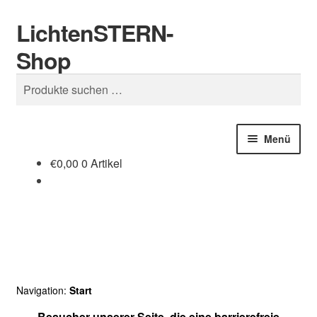
LichtenSTERN-
Zur
Zum
Suchen
Navigation
Inhalt
Shop
springen
springen
Suchen
nach:
Menü
€
0,00
0 Artikel
Shop
Juristisches
Navigation:
Start
Besucher unserer Seite, die eine barrierefreie