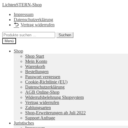
Zur
Zum
LichtenSTERN-Shop
Navigation
Inhalt
Impressum
springen
springen
Datenschutzerklärung
Vertrag widerrufen
Suchen
Suchen
nach:
Menü
Shop
Shop Start
Mein Konto
Warenkorb
Bestellungen
Passwort vergessen
Cookie-Richtlinie (EU)
Datenschutzerklärung
AGB Online-Shop
Widerrufsbelehrung Shopsystem
Vertrag widerrufen
Zahlungsarten
Shop-Erweiterungen ab Juli 2022
Support Anfrage
Juristisches