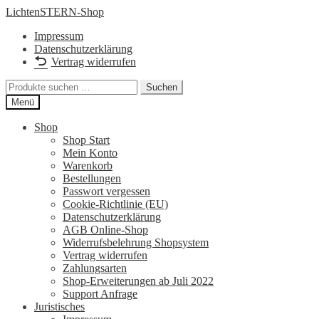
Zur
Zum
LichtenSTERN-Shop
Navigation
Inhalt
Impressum
springen
springen
Datenschutzerklärung
Vertrag widerrufen
Suchen
Suchen
nach:
Menü
Shop
Shop Start
Mein Konto
Warenkorb
Bestellungen
Passwort vergessen
Cookie-Richtlinie (EU)
Datenschutzerklärung
AGB Online-Shop
Widerrufsbelehrung Shopsystem
Vertrag widerrufen
Zahlungsarten
Shop-Erweiterungen ab Juli 2022
Support Anfrage
Juristisches