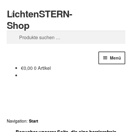
LichtenSTERN-
Zur
Zum
Suchen
Navigation
Inhalt
Shop
springen
springen
Suchen
nach:
Menü
€
0,00
0 Artikel
Shop
Juristisches
Navigation:
Start
Besucher unserer Seite, die eine barrierefreie