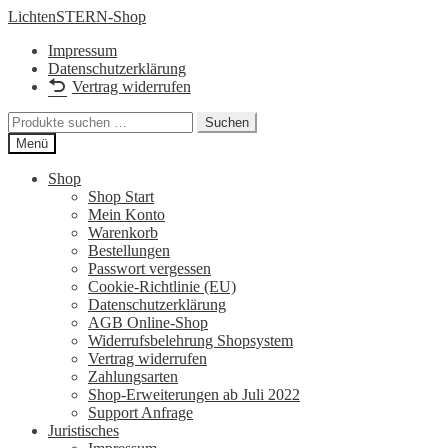
Zur
Zum
LichtenSTERN-Shop
Navigation
Inhalt
Impressum
springen
springen
Datenschutzerklärung
Vertrag widerrufen
Suchen
Suchen
nach:
Menü
Shop
Shop Start
Mein Konto
Warenkorb
Bestellungen
Passwort vergessen
Cookie-Richtlinie (EU)
Datenschutzerklärung
AGB Online-Shop
Widerrufsbelehrung Shopsystem
Vertrag widerrufen
Zahlungsarten
Shop-Erweiterungen ab Juli 2022
Support Anfrage
Juristisches