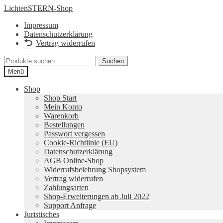
Zur
Zum
LichtenSTERN-Shop
Navigation
Inhalt
Impressum
springen
springen
Datenschutzerklärung
Vertrag widerrufen
Suchen
Suchen
nach:
Menü
Shop
Shop Start
Mein Konto
Warenkorb
Bestellungen
Passwort vergessen
Cookie-Richtlinie (EU)
Datenschutzerklärung
AGB Online-Shop
Widerrufsbelehrung Shopsystem
Vertrag widerrufen
Zahlungsarten
Shop-Erweiterungen ab Juli 2022
Support Anfrage
Juristisches