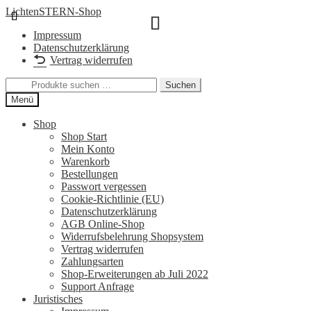
Zur
Zum
LichtenSTERN-Shop
Navigation
Inhalt
Impressum
springen
springen
Datenschutzerklärung
Vertrag widerrufen
Suchen
Suchen
nach:
Menü
Shop
Shop Start
Mein Konto
Warenkorb
Bestellungen
Passwort vergessen
Cookie-Richtlinie (EU)
Datenschutzerklärung
AGB Online-Shop
Widerrufsbelehrung Shopsystem
Vertrag widerrufen
Zahlungsarten
Shop-Erweiterungen ab Juli 2022
Support Anfrage
Juristisches