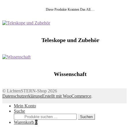
Diese Produkte Kratzten Das All.…
Teleskope und Zubehör
Wissenschaft
© LichtenSTERN-Shop 2026
Datenschutzerklärung
Erstellt mit WooCommerce
.
Mein Konto
Suche
Suchen
Suchen
nach:
Warenkorb
0