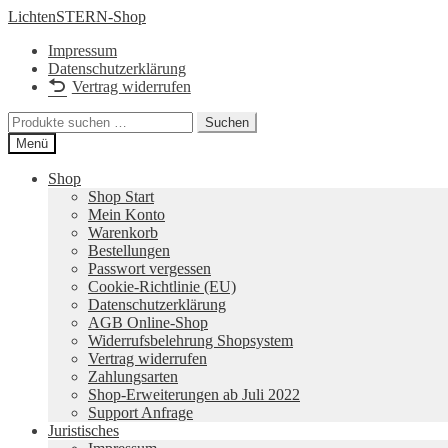
Zur
Zum
LichtenSTERN-Shop
Navigation
Inhalt
Impressum
springen
springen
Datenschutzerklärung
Vertrag widerrufen
Suchen
Suchen
nach:
Menü
Shop
Shop Start
Mein Konto
Warenkorb
Bestellungen
Passwort vergessen
Cookie-Richtlinie (EU)
Datenschutzerklärung
AGB Online-Shop
Widerrufsbelehrung Shopsystem
Vertrag widerrufen
Zahlungsarten
Shop-Erweiterungen ab Juli 2022
Support Anfrage
Juristisches