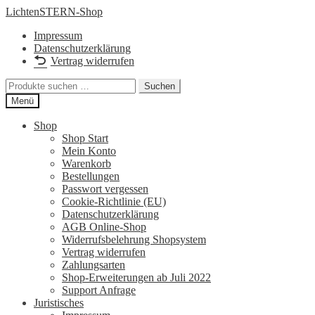
Zur
Zum
LichtenSTERN-Shop
Navigation
Inhalt
Impressum
springen
springen
Datenschutzerklärung
Vertrag widerrufen
Suchen
Suchen
nach:
Menü
Shop
Shop Start
Mein Konto
Warenkorb
Bestellungen
Passwort vergessen
Cookie-Richtlinie (EU)
Datenschutzerklärung
AGB Online-Shop
Widerrufsbelehrung Shopsystem
Vertrag widerrufen
Zahlungsarten
Shop-Erweiterungen ab Juli 2022
Support Anfrage
Juristisches