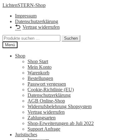
Zur
Zum
LichtenSTERN-Shop
Navigation
Inhalt
Impressum
springen
springen
Datenschutzerklärung
Vertrag widerrufen
Suchen
Suchen
nach:
Menü
Shop
Shop Start
Mein Konto
Warenkorb
Bestellungen
Passwort vergessen
Cookie-Richtlinie (EU)
Datenschutzerklärung
AGB Online-Shop
Widerrufsbelehrung Shopsystem
Vertrag widerrufen
Zahlungsarten
Shop-Erweiterungen ab Juli 2022
Support Anfrage
Juristisches