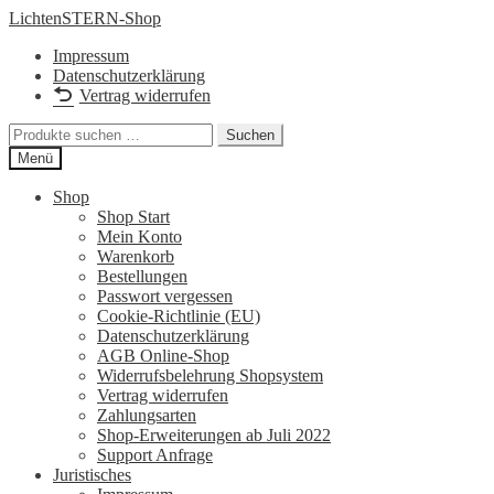
Zur
Zum
LichtenSTERN-Shop
Navigation
Inhalt
Impressum
springen
springen
Datenschutzerklärung
Vertrag widerrufen
Suchen
Suchen
nach:
Menü
Shop
Shop Start
Mein Konto
Warenkorb
Bestellungen
Passwort vergessen
Cookie-Richtlinie (EU)
Datenschutzerklärung
AGB Online-Shop
Widerrufsbelehrung Shopsystem
Vertrag widerrufen
Zahlungsarten
Shop-Erweiterungen ab Juli 2022
Support Anfrage
Juristisches