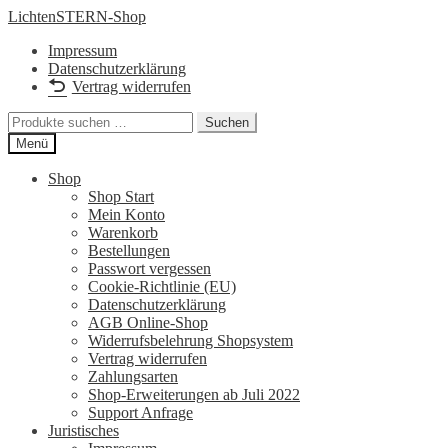
Zur
Zum
LichtenSTERN-Shop
Navigation
Inhalt
Impressum
springen
springen
Datenschutzerklärung
Vertrag widerrufen
Suchen
Suchen
nach:
Menü
Shop
Shop Start
Mein Konto
Warenkorb
Bestellungen
Passwort vergessen
Cookie-Richtlinie (EU)
Datenschutzerklärung
AGB Online-Shop
Widerrufsbelehrung Shopsystem
Vertrag widerrufen
Zahlungsarten
Shop-Erweiterungen ab Juli 2022
Support Anfrage
Juristisches