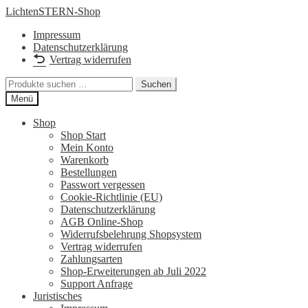
Zur
Zum
LichtenSTERN-Shop
Navigation
Inhalt
Impressum
springen
springen
Datenschutzerklärung
Vertrag widerrufen
Suchen
Suchen
nach:
Menü
Shop
Shop Start
Mein Konto
Warenkorb
Bestellungen
Passwort vergessen
Cookie-Richtlinie (EU)
Datenschutzerklärung
AGB Online-Shop
Widerrufsbelehrung Shopsystem
Vertrag widerrufen
Zahlungsarten
Shop-Erweiterungen ab Juli 2022
Support Anfrage
Juristisches