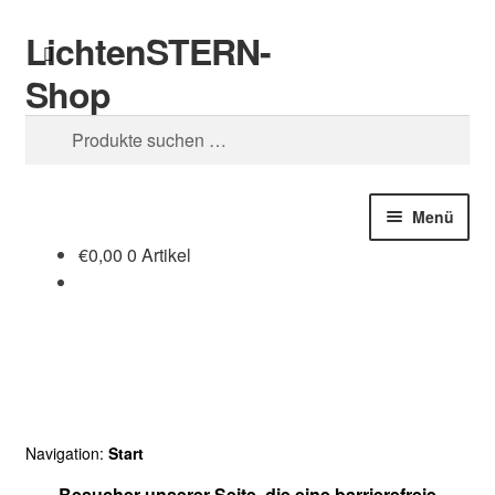
LichtenSTERN-
Zur
Zum
Suchen
Navigation
Inhalt
Shop
springen
springen
Suchen
nach:
Menü
€
0,00
0 Artikel
Shop
Juristisches
Navigation:
Start
Besucher unserer Seite, die eine barrierefreie