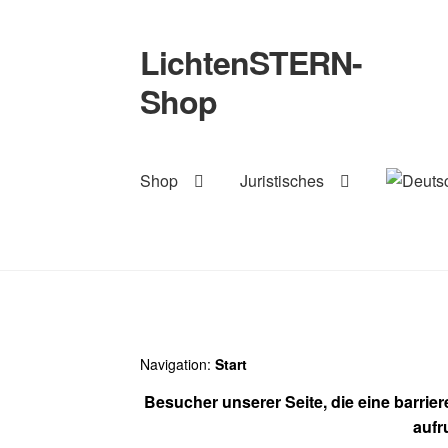
LichtenSTERN-
Zur
Zum
Navigation
Inhalt
Shop
springen
springen
Shop
Juristisches
Navigation:
Start
Besucher unserer Seite, die eine barrie
aufr