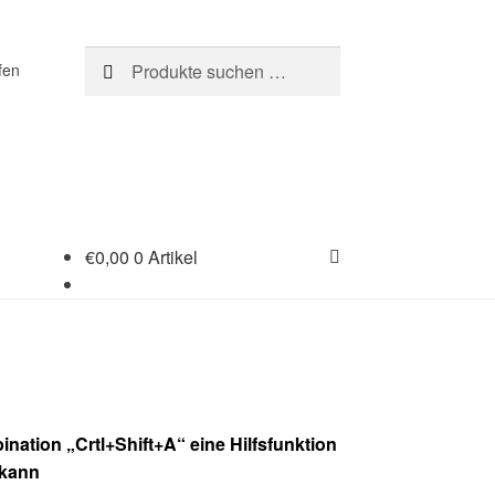
Suchen
Suchen
fen
nach:
€
0,00
0 Artikel
nation „Crtl+Shift+A“ eine Hilfsfunktion
 kann