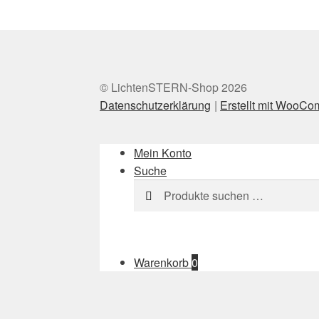
© LichtenSTERN-Shop 2026
Datenschutzerklärung
Erstellt mit WooC
Mein Konto
Suche
Suchen
Suchen
nach:
Warenkorb
0