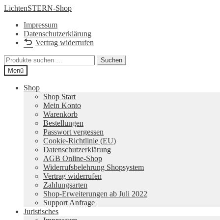
Zur
Zum
LichtenSTERN-Shop
Navigation
Inhalt
Impressum
springen
springen
Datenschutzerklärung
Vertrag widerrufen
Suchen
Suchen
nach:
Menü
Shop
Shop Start
Mein Konto
Warenkorb
Bestellungen
Passwort vergessen
Cookie-Richtlinie (EU)
Datenschutzerklärung
AGB Online-Shop
Widerrufsbelehrung Shopsystem
Vertrag widerrufen
Zahlungsarten
Shop-Erweiterungen ab Juli 2022
Support Anfrage
Juristisches