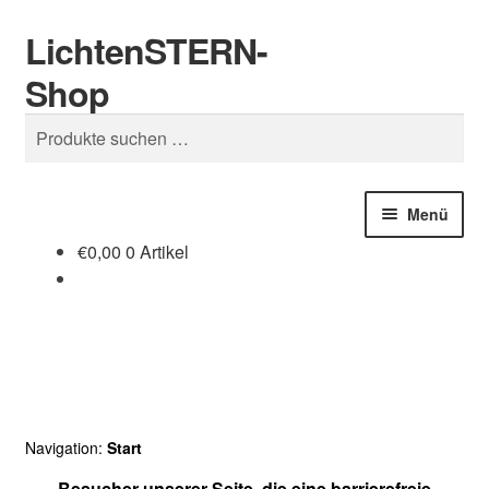
LichtenSTERN-
Zur
Zum
Suchen
Navigation
Inhalt
Shop
springen
springen
Suchen
nach:
Menü
€
0,00
0 Artikel
Shop
Juristisches
Navigation:
Start
Besucher unserer Seite, die eine barrierefreie