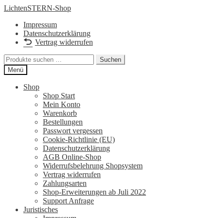
Zur
Zum
LichtenSTERN-Shop
Navigation
Inhalt
Impressum
springen
springen
Datenschutzerklärung
Vertrag widerrufen
Suchen
Suchen
nach:
Menü
Shop
Shop Start
Mein Konto
Warenkorb
Bestellungen
Passwort vergessen
Cookie-Richtlinie (EU)
Datenschutzerklärung
AGB Online-Shop
Widerrufsbelehrung Shopsystem
Vertrag widerrufen
Zahlungsarten
Shop-Erweiterungen ab Juli 2022
Support Anfrage
Juristisches