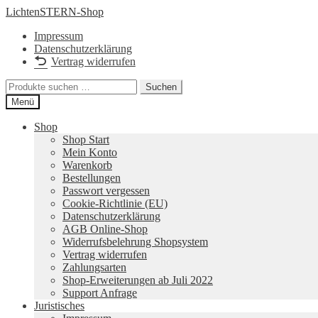
Zur
Zum
LichtenSTERN-Shop
Navigation
Inhalt
Impressum
springen
springen
Datenschutzerklärung
Vertrag widerrufen
Suchen
Suchen
nach:
Menü
Shop
Shop Start
Mein Konto
Warenkorb
Bestellungen
Passwort vergessen
Cookie-Richtlinie (EU)
Datenschutzerklärung
AGB Online-Shop
Widerrufsbelehrung Shopsystem
Vertrag widerrufen
Zahlungsarten
Shop-Erweiterungen ab Juli 2022
Support Anfrage
Juristisches