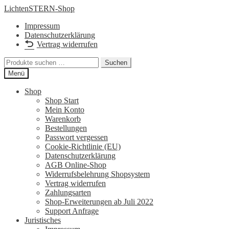
Zur
Zum
LichtenSTERN-Shop
Navigation
Inhalt
Impressum
springen
springen
Datenschutzerklärung
Vertrag widerrufen
Suchen
Suchen
nach:
Menü
Shop
Shop Start
Mein Konto
Warenkorb
Bestellungen
Passwort vergessen
Cookie-Richtlinie (EU)
Datenschutzerklärung
AGB Online-Shop
Widerrufsbelehrung Shopsystem
Vertrag widerrufen
Zahlungsarten
Shop-Erweiterungen ab Juli 2022
Support Anfrage
Juristisches