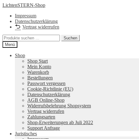
Zur
Zum
LichtenSTERN-Shop
Navigation
Inhalt
Impressum
springen
springen
Datenschutzerklärung
Vertrag widerrufen
Suchen
Suchen
nach:
Menü
Shop
Shop Start
Mein Konto
Warenkorb
Bestellungen
Passwort vergessen
Cookie-Richtlinie (EU)
Datenschutzerklärung
AGB Online-Shop
Widerrufsbelehrung Shopsystem
Vertrag widerrufen
Zahlungsarten
Shop-Erweiterungen ab Juli 2022
Support Anfrage
Juristisches