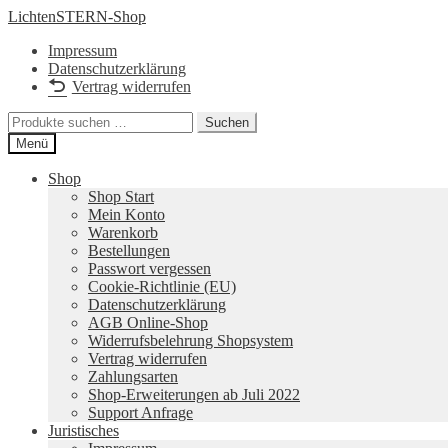
Zur
Zum
LichtenSTERN-Shop
Navigation
Inhalt
Impressum
springen
springen
Datenschutzerklärung
Vertrag widerrufen
Suchen
Suchen
nach:
Menü
Shop
Shop Start
Mein Konto
Warenkorb
Bestellungen
Passwort vergessen
Cookie-Richtlinie (EU)
Datenschutzerklärung
AGB Online-Shop
Widerrufsbelehrung Shopsystem
Vertrag widerrufen
Zahlungsarten
Shop-Erweiterungen ab Juli 2022
Support Anfrage
Juristisches