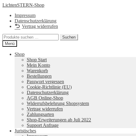
Zur
Zum
LichtenSTERN-Shop
Navigation
Inhalt
Impressum
springen
springen
Datenschutzerklärung
Vertrag widerrufen
Suchen
Suchen
nach:
Menü
Shop
Shop Start
Mein Konto
Warenkorb
Bestellungen
Passwort vergessen
Cookie-Richtlinie (EU)
Datenschutzerklärung
AGB Online-Shop
Widerrufsbelehrung Shopsystem
Vertrag widerrufen
Zahlungsarten
Shop-Erweiterungen ab Juli 2022
Support Anfrage
Juristisches