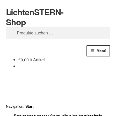
LichtenSTERN-
Zur
Zum
Suchen
Navigation
Inhalt
Shop
springen
springen
Suchen
nach:
Menü
€
0,00
0 Artikel
Shop
Juristisches
Navigation:
Start
Besucher unserer Seite, die eine barrierefreie