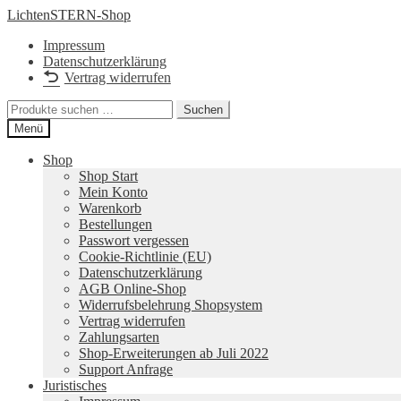
Zur
Zum
LichtenSTERN-Shop
Navigation
Inhalt
Impressum
springen
springen
Datenschutzerklärung
Vertrag widerrufen
Suchen
Suchen
nach:
Menü
Shop
Shop Start
Mein Konto
Warenkorb
Bestellungen
Passwort vergessen
Cookie-Richtlinie (EU)
Datenschutzerklärung
AGB Online-Shop
Widerrufsbelehrung Shopsystem
Vertrag widerrufen
Zahlungsarten
Shop-Erweiterungen ab Juli 2022
Support Anfrage
Juristisches