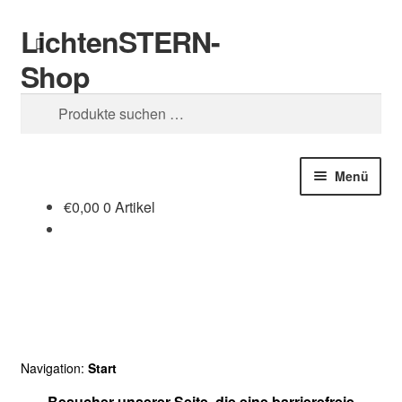
LichtenSTERN-
Zur
Zum
Suchen
Navigation
Inhalt
Shop
springen
springen
Suchen
nach:
Menü
€
0,00
0 Artikel
Shop
Juristisches
Navigation:
Start
Besucher unserer Seite, die eine barrierefreie