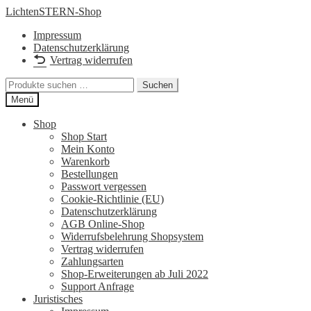
Zur
Zum
LichtenSTERN-Shop
Navigation
Inhalt
Impressum
springen
springen
Datenschutzerklärung
Vertrag widerrufen
Suchen
Suchen
nach:
Menü
Shop
Shop Start
Mein Konto
Warenkorb
Bestellungen
Passwort vergessen
Cookie-Richtlinie (EU)
Datenschutzerklärung
AGB Online-Shop
Widerrufsbelehrung Shopsystem
Vertrag widerrufen
Zahlungsarten
Shop-Erweiterungen ab Juli 2022
Support Anfrage
Juristisches